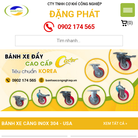
CTY TNHH CƠ KHÍ CÔNG NGHIỆP
ĐẶNG PHÁT
(0)
0902 174 565
BÁNH XE CÀNG INOX 304 - USA
XEM TẤT CẢ »