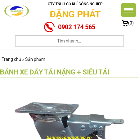
CTY TNHH CƠ KHÍ CÔNG NGHIỆP
ĐẶNG PHÁT
(0)
0902 174 565
Trang chủ » Sản phẩm
BÁNH XE ĐẨY TẢI NẶNG + SIÊU TẢI