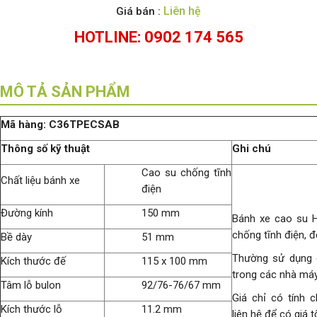
Liên hệ
Giá bán :
HOTLINE: 0902 174 565
MÔ TẢ SẢN PHẨM
M
ã
h
à
ng: C36TPECSAB
Th
ô
ng s
ố
k
ỹ
thu
ậ
t
Ghi ch
ú
Cao su chống tĩnh
Chất liệu bánh xe
điện
Đường kính
150 mm
Bánh xe cao su H
chống tĩnh điện, đ
Bề dày
51 mm
Thường sử dụng 
Kích thước đế
115 x 100 mm
trong các nhà má
Tâm lỗ bulon
92/76-76/67 mm
Giá chỉ có tính c
Kích thước lỗ
11.2 mm
liên hệ để có giá t