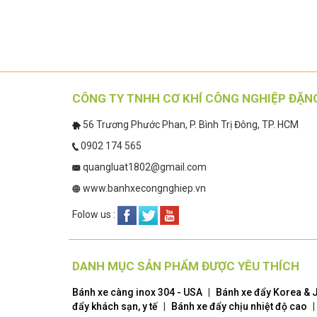
CÔNG TY TNHH CƠ KHÍ CÔNG NGHIỆP ĐẶN
56 Trương Phước Phan, P. Bình Trị Đông, TP. HCM
0902 174 565
quangluat1802@gmail.com
www.banhxecongnghiep.vn
Folow us :
DANH MỤC SẢN PHẨM ĐƯỢC YÊU THÍCH
Bánh xe càng inox 304 - USA
|
Bánh xe đẩy Korea & 
đẩy khách sạn, y tế
|
Bánh xe đẩy chịu nhiệt độ cao
|