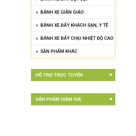
» BÁNH XE GIÀN GIÁO
» BÁNH XE ĐẨY KHÁCH SẠN, Y TẾ
» BÁNH XE ĐẨY CHỊU NHIỆT ĐỘ CAO
» SẢN PHẨM KHÁC
HỖ TRỢ TRỰC TUYẾN
SẢN PHẨM GIẢM GIÁ