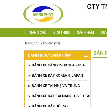
CTY T
TRANG CHỦ
GIỚI THIỆU
SẢN PHẨM
DỰ 
Trang chủ » Khuyến mãi
SẢN 
DANH MỤC SẢN PHẨM
» BÁNH XE CÀNG INOX 304 - USA
» BÁNH XE ĐẨY KOREA & JAPAN
» BÁNH XE TẢI NHẸ VÀ TRUNG
» BÁNH XE ĐẨY TẢI NẶNG + SIÊU TẢI
» BÁNH XE ĐẨY DỆT SỢI