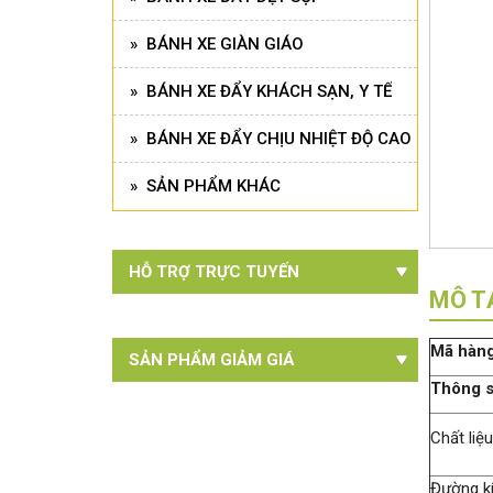
» BÁNH XE GIÀN GIÁO
» BÁNH XE ĐẨY KHÁCH SẠN, Y TẾ
» BÁNH XE ĐẨY CHỊU NHIỆT ĐỘ CAO
» SẢN PHẨM KHÁC
HỖ TRỢ TRỰC TUYẾN
MÔ T
M
ã
h
à
n
SẢN PHẨM GIẢM GIÁ
Th
ô
ng 
Chất liệ
Đường k