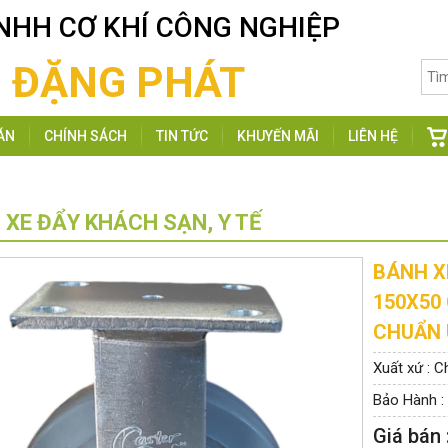
NHH CƠ KHÍ CÔNG NGHIỆP
ĐẶNG PHÁT
ÁN
CHÍNH SÁCH
TIN TỨC
KHUYẾN MÃI
LIÊN HỆ
 XE ĐẨY KHÁCH SẠN, Y TẾ
BÁNH X
150X50 
CHUẨN
Xuất xứ : C
Bảo Hành :
Giá bán 