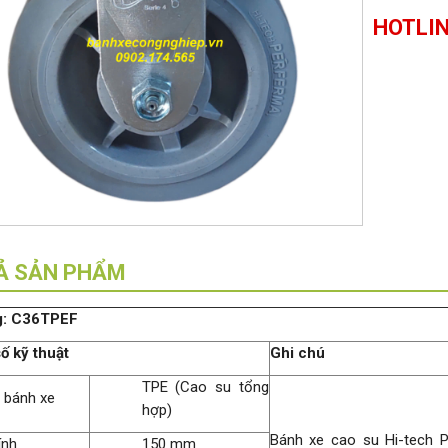
HOTLIN
Ả SẢN PHẨM
g: C36TPEF
s
ố
k
ỹ
thu
ậ
t
Ghi ch
ú
TPE (Cao su tổng
u bánh xe
hợp)
Bánh xe cao su Hi-tech 
ính
150 mm