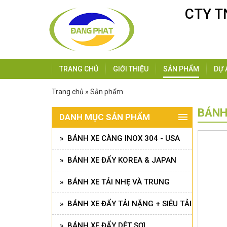
CTY T
TRANG CHỦ
GIỚI THIỆU
SẢN PHẨM
DỰ 
Trang chủ » Sản phẩm
BÁNH
DANH MỤC SẢN PHẨM
» BÁNH XE CÀNG INOX 304 - USA
» BÁNH XE ĐẨY KOREA & JAPAN
» BÁNH XE TẢI NHẸ VÀ TRUNG
» BÁNH XE ĐẨY TẢI NẶNG + SIÊU TẢI
» BÁNH XE ĐẨY DỆT SỢI