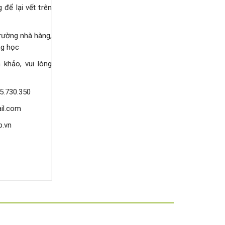
 để lại vết trên
rường nhà hàng,
ng học
 khảo, vui lòng
85.730.350
il.com
p.vn