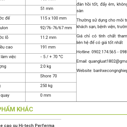
đàn hồi tốt, đẩy êm, không
51 mm
sàn
ớc đế
115 x 100 mm
Thường sử dụng cho môi t
khách sạn, bệnh viện, trườ
ulon
92/76-76/67 mm
Giá chỉ có tính chất tham
ớc lỗ
11.2 mm
liên hệ để có giá tốt nhất
iều cao
191 mm
Hotline: 0902.174.565 - 09
 làm việc
- 5 / + 70 °C
Email: quangluat1802@gma
ợng
2.0 kg
Website: banhxecongnghie
Shore 70
g
250 kg
 quay
0 mm
PHẨM KHÁC
e cao su Hi-tech Perferma