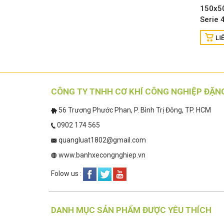
150x50
Serie 
CÔNG TY TNHH CƠ KHÍ CÔNG NGHIỆP ĐẶN
56 Trương Phước Phan, P. Bình Trị Đông, TP. HCM
0902 174 565
quangluat1802@gmail.com
www.banhxecongnghiep.vn
Folow us :
DANH MỤC SẢN PHẨM ĐƯỢC YÊU THÍCH