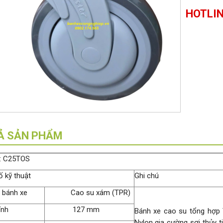
HOTLIN
Ả SẢN PHẨM
: C25TOS
 kỹ thuật
Ghi chú
u bánh xe
Cao su xám (TPR)
ính
127 mm
Bánh xe cao su tổng hợp
Nylon gia cường sợi thủy t