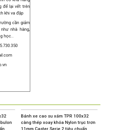
g để lại vết trên
ch khi va đập
rường cần giảm
 như nhà hàng,
g học...
85.730.350
il.com
p.vn
x32
Bánh xe cao su xám TPR 100x32
Bánh xe cao
 bulon
càng thép xoay khóa Nylon trục trơn
càng nhựa Ny
uẩn
11mm Caster Serie 2 tiêu chuẩn
tiêu chuẩn 