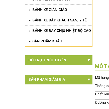
» BÁNH XE GIÀN GIÁO
» BÁNH XE ĐẨY KHÁCH SẠN, Y TẾ
» BÁNH XE ĐẨY CHỊU NHIỆT ĐỘ CAO
» SẢN PHẨM KHÁC
HỖ TRỢ TRỰC TUYẾN
MÔ T
Mã hàng
SẢN PHẨM GIẢM GIÁ
Thông số
Chất liệ
Đường k