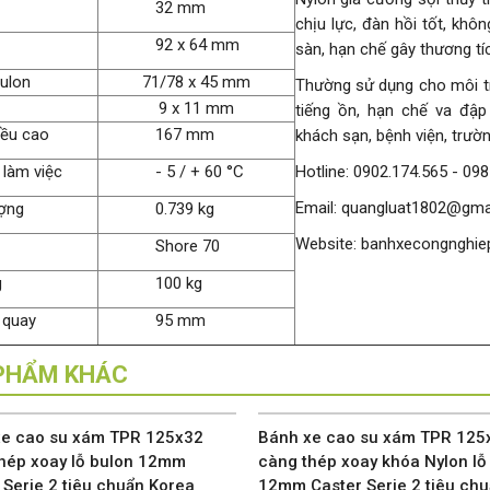
32 mm
chịu lực, đàn hồi tốt, khôn
92 x 64 mm
sàn, hạn chế gây thương tí
ulon
71/78 x 45 mm
Thường sử dụng cho môi t
9 x 11 mm
tiếng ồn, hạn chế va đập
iều cao
167 mm
khách sạn, bệnh viện, trườn
 làm việc
- 5 / + 60 °C
Hotline: 0902.174.565 - 09
Email: quangluat1802@gma
ợng
0.739 kg
Website: banhxecongnghie
Shore 70
g
100 kg
 quay
95 mm
PHẨM KHÁC
e cao su xám TPR 125x32
Bánh xe cao su xám TPR 125
hép xoay lỗ bulon 12mm
càng thép xoay khóa Nylon lỗ
 Serie 2 tiêu chuẩn Korea
12mm Caster Serie 2 tiêu ch