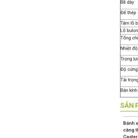
Bề dày
Đế thép
Tâm lỗ b
Lỗ bulon
Tổng ch
Nhiệt độ
Trọng lư
Độ cứng
Tải trọn
Bán kính
SẢN 
Bánh x
càng t
Caster