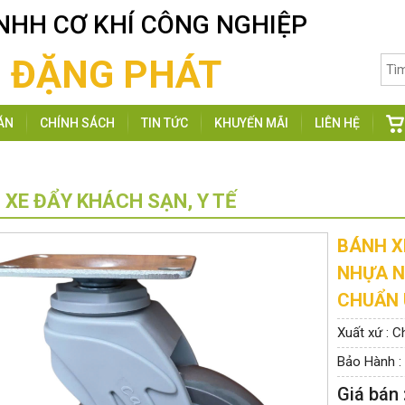
NHH CƠ KHÍ CÔNG NGHIỆP
ĐẶNG PHÁT
ÁN
CHÍNH SÁCH
TIN TỨC
KHUYẾN MÃI
LIÊN HỆ
 XE ĐẨY KHÁCH SẠN, Y TẾ
BÁNH X
NHỰA N
CHUẨN
Xuất xứ : C
Bảo Hành :
Giá bán 