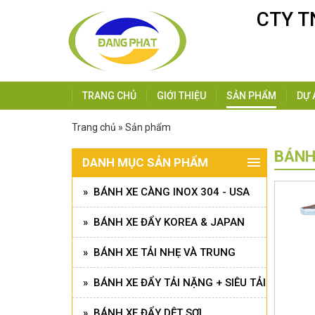
CTY T
TRANG CHỦ
GIỚI THIỆU
SẢN PHẨM
DỰ 
Trang chủ » Sản phẩm
BÁNH
DANH MỤC SẢN PHẨM
» BÁNH XE CÀNG INOX 304 - USA
» BÁNH XE ĐẨY KOREA & JAPAN
» BÁNH XE TẢI NHẸ VÀ TRUNG
» BÁNH XE ĐẨY TẢI NẶNG + SIÊU TẢI
» BÁNH XE ĐẨY DỆT SỢI