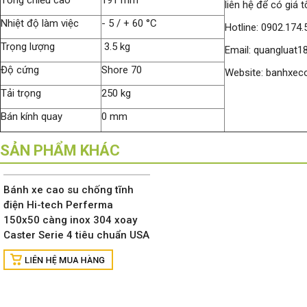
Tổng chiều cao
191 mm
liên hệ để có giá t
Nhiệt độ làm việc
- 5 / + 60 °C
Hotline: 0902.174.
Trọng lượng
3.5 kg
Email: quangluat
Độ cứng
Shore 70
Website: banhxec
Tải trọng
250 kg
Bán kính quay
0 mm
SẢN PHẨM KHÁC
Bánh xe cao su chống tĩnh
điện Hi-tech Perferma
150x50 càng inox 304 xoay
Caster Serie 4 tiêu chuẩn USA