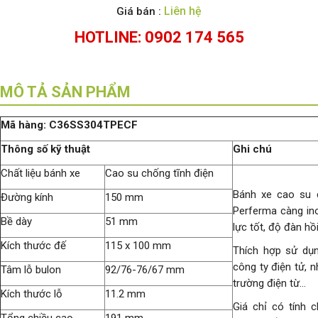
Liên hệ
Giá bán :
HOTLINE: 0902 174 565
MÔ TẢ SẢN PHẨM
M
ã
h
à
ng: C36SS304TPECF
Th
ô
ng s
ố
k
ỹ
thu
ậ
t
Ghi ch
ú
Chất liệu bánh xe
Cao su chống tĩnh điện
Bánh xe cao su c
Đường kính
150 mm
Perferma càng in
Bề dày
51 mm
lực tốt, độ đàn hồ
Kích thước đế
115 x 100 mm
Thích hợp sử dụ
công ty điện tử, 
Tâm lỗ bulon
92/76-76/67 mm
trường điện từ…
Kích thước lỗ
11.2 mm
Giá chỉ có tính c